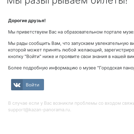
Мы разыгрываем билеты!
Дорогие друзья!
Мы приветствуем Вас на образовательном портале музе
Мы рады сообщить Вам, что запускаем увлекательную вик
которой может принять любой желающий, зарегистриро
кнопку "Войти" ниже и проявите свои знания в нашей ви
Более подробную информацию о музее "Городская пано
Войти
В случае если у Вас возникли проблемы со входом свяж
support@kazan-panorama.ru.